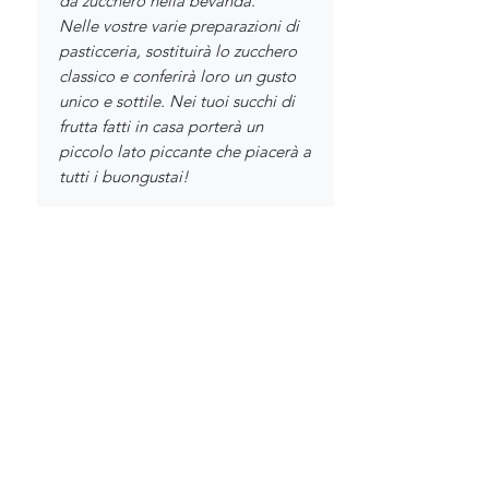
da zucchero nella bevanda.
Nelle vostre varie preparazioni di
pasticceria, sostituirà lo zucchero
classico e conferirà loro un gusto
unico e sottile. Nei tuoi succhi di
frutta fatti in casa porterà un
piccolo lato piccante che piacerà a
tutti i buongustai!
Miele di limone, un prodotto
meraviglioso che può essere
utilizzato in molti modi e si
adatterà a tutti i tuoi desideri e
bisogni!
Composizione:
Miele di limone, raccolto in
Marocco.