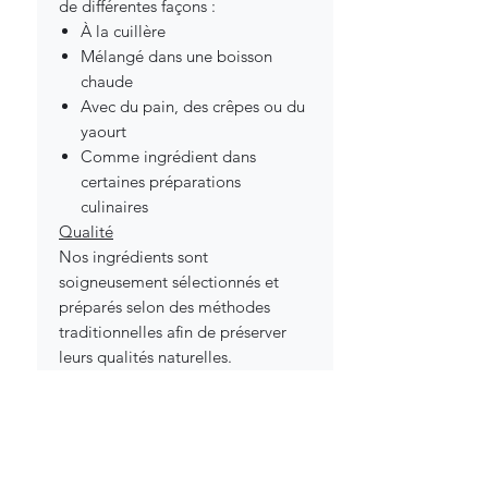
de différentes façons :
À la cuillère
Mélangé dans une boisson
chaude
Avec du pain, des crêpes ou du
yaourt
Comme ingrédient dans
certaines préparations
culinaires
Qualité
Nos ingrédients sont
soigneusement sélectionnés et
préparés selon des méthodes
traditionnelles afin de préserver
leurs qualités naturelles.
Important
Ce produit est
un aliment naturel
et
ne remplace pas une
alimentation variée et équilibrée
.
Il
ne s’agit pas d’un produit