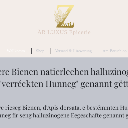
ÄR LUXUS Epicerie
Wëllkomm
Shop
Versand & Liwwerung
Am Bezuch op
re Bienen natierlechen halluzi
"verréckten Hunneg" genannt gët
 rieseg Bienen, d'Apis dorsata, e bestëmmten Hu
neg fir seng halluzinogene Eegeschafte genannt g