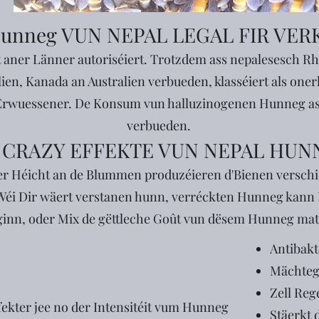
Hunneg VUN NEPAL LEGAL FIR VER
t aner Länner autoriséiert. Trotzdem ass nepalesesch 
ien, Kanada an Australien verbueden, klasséiert als oner
 Erwuessener. De Konsum vun halluzinogenen Hunneg a
verbueden.
 CRAZY EFFEKTE VUN NEPAL HUN
er Héicht an de Blummen produzéieren d'Bienen versch
. Wéi Dir wäert verstanen hunn, verréckten Hunneg kan
ginn, oder Mix de gëttleche Goût vun dësem Hunneg mat
Antibakt
Mächteg
Zell Reg
ffekter jee no der Intensitéit vum Hunneg
Stäerkt