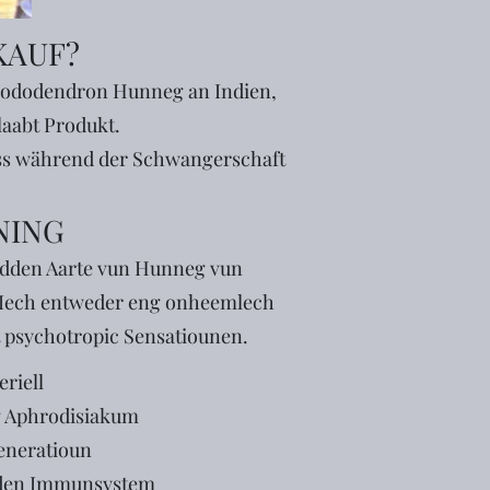
KAUF?
Rhododendron Hunneg an Indien,
laabt Produkt.
ss während der Schwangerschaft
NING
idden Aarte vun Hunneg vun
n Iech entweder eng onheemlech
 psychotropic Sensatiounen.
eriell
 Aphrodisiakum
eneratioun
 den Immunsystem