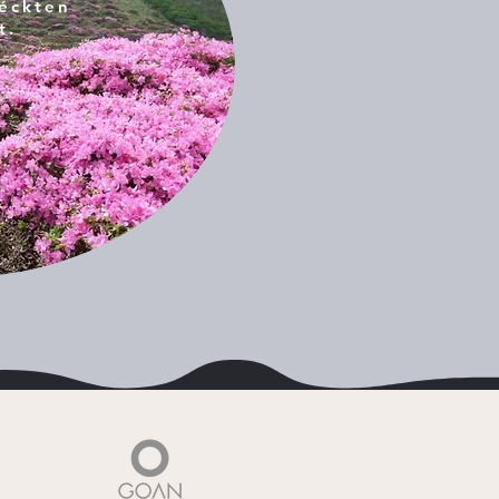
réckten
t.