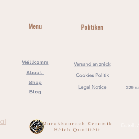
Menu
Politiken
Wëllkomm
Versand an zréck
About
Cookies Politik
​Shop
Legal Notice
229 ru
Blog
al
Marokkanesch Keramik
Erstell
Héich Qualitéit