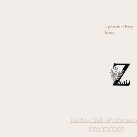
-
Epicerie
Honey
house
Do Not Sell My Person
Information