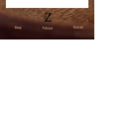
Kontakt
Meny
Policyer
ZAYTI LTDM
Välkommen
Frakt och returer
229 rue Saint-Honore, 75001, Paris,
About
Frankrike
Cookies policy
​Shop
Rättsligt meddelande
Blogg
Marockansk keramik
Hög kvalitet
Do Not Sell My Personal
Information